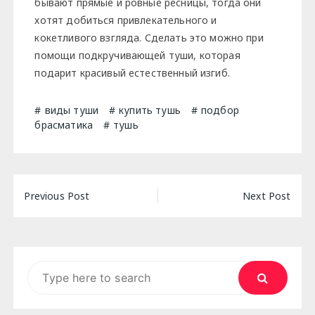
бывают прямые и ровные ресницы, тогда они
хотят добиться привлекательного и
кокетливого взгляда. Сделать это можно при
помощи подкручивающей туши, которая
подарит красивый естественный изгиб.
виды туши
купить тушь
подбор
брасматика
тушь
Навигация
Previous Post
Next Post
по
записям
Search
for: