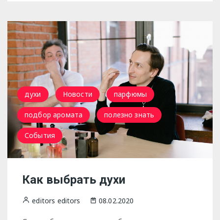
духи
Новости
парфюмы
подбор аромата
полезно знать
События
Как выбрать духи
editors editors
08.02.2020