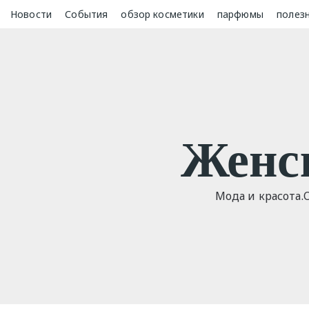
Skip
Новости
События
обзор косметики
парфюмы
полез
to
content
Женс
Мода и красота.