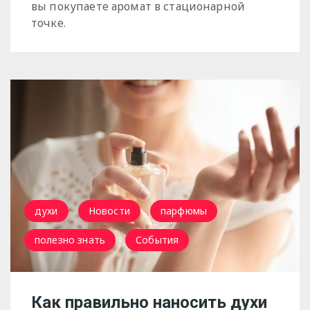
вы покупаете аромат в стационарной
точке.
духи
Новости
парфюмы
полезно знать
События
Как правильно наносить духи