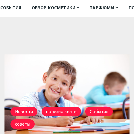
СОБЫТИЯ
ОБЗОР КОСМЕТИКИ
ПАРФЮМЫ
П
туши для ресниц
духи
подбор аромата
Новости
полезно знать
События
советы