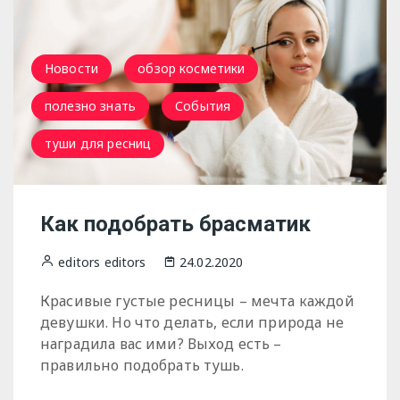
Новости
обзор косметики
полезно знать
События
туши для ресниц
Как подобрать брасматик
editors editors
24.02.2020
Красивые густые ресницы – мечта каждой
девушки. Но что делать, если природа не
наградила вас ими? Выход есть –
правильно подобрать тушь.