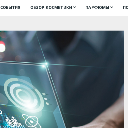
СОБЫТИЯ
ОБЗОР КОСМЕТИКИ
ПАРФЮМЫ
П
туши для ресниц
духи
подбор аромата