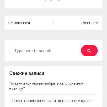
Навигация
Previous Post
Next Post
по
записям
Search
for:
Свежие записи
По каким критериям выбрать калоприемник
новичку?
Рейтинг хостингов Украины по скорости и uptime